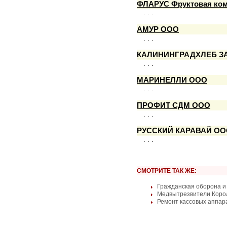
ФЛАРУС Фруктовая ко
. . .
АМУР ООО
. . .
КАЛИНИНГРАДХЛЕБ З
. . .
МАРИНЕЛЛИ ООО
. . .
ПРОФИТ СДМ ООО
. . .
РУССКИЙ КАРАВАЙ О
. . .
СМОТРИТЕ ТАК ЖЕ:
Гражданская оборона и
Медвытрезвители Коро
Ремонт кассовых аппар