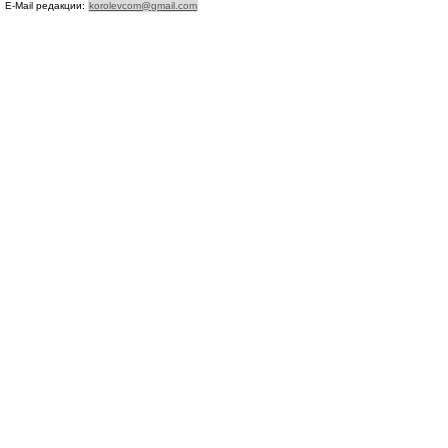
E-Mail редакции:
korolevcom@gmail.com