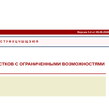
Версия 3.4 от 09.08.2026
С
Т
У
Ф
Х
Ц
Ч
Ш
Щ
Э
Ю
Я
ОСТКОВ С ОГРАНИЧЕННЫМИ ВОЗМОЖНОСТЯМИ