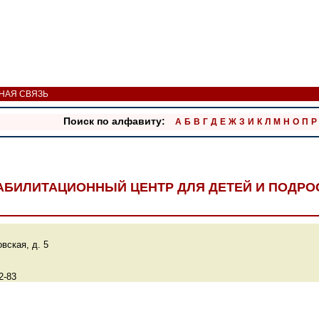
НАЯ СВЯЗЬ
Поиск по алфавиту:
А
Б
В
Г
Д
Е
Ж
З
И
К
Л
М
Н
О
П
Р
АБИЛИТАЦИОННЫЙ ЦЕНТР ДЛЯ ДЕТЕЙ И ПОДР
вская, д. 5
2-83