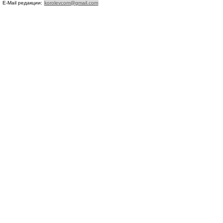
E-Mail редакции:
korolevcom@gmail.com