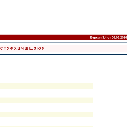
Версия 3.4 от 06.08.2026
С
Т
У
Ф
Х
Ц
Ч
Ш
Щ
Э
Ю
Я