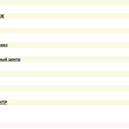
АЖ
лекс
ый центр
НТР