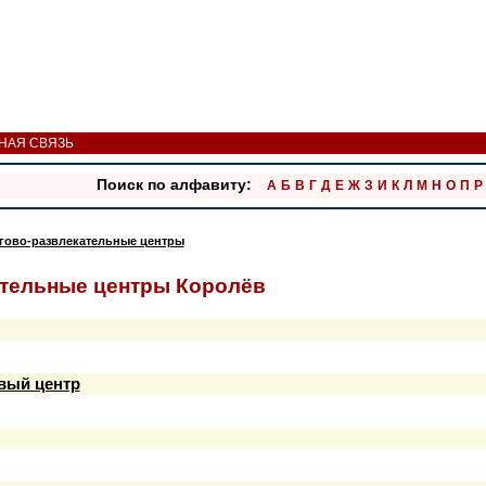
НАЯ СВЯЗЬ
Поиск по алфавиту:
А
Б
В
Г
Д
Е
Ж
З
И
К
Л
М
Н
О
П
Р
гово-развлекательные центры
ательные центры Королёв
вый центр