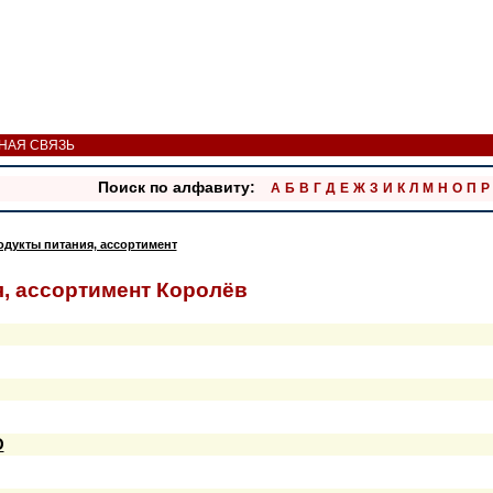
НАЯ СВЯЗЬ
Поиск по алфавиту:
А
Б
В
Г
Д
Е
Ж
З
И
К
Л
М
Н
О
П
Р
одукты питания, ассортимент
, ассортимент Королёв
О