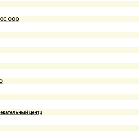
ЮС ООО
О
екательный центр