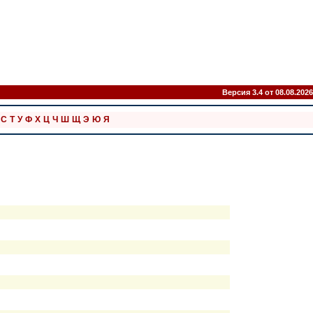
Версия 3.4 от 08.08.2026
С
Т
У
Ф
Х
Ц
Ч
Ш
Щ
Э
Ю
Я