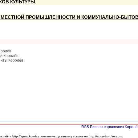
КОВ КУЛЬТУРЫ
 МЕСТНОЙ ПРОМЫШЛЕННОСТИ И КОММУНАЛЬНО-БЫТОВ
оролёв
ки Королёв
енты Королёв
RSS Бизнес-справочник Королё
сайта http://sprav.korolev.com влечет установку ссылки на
http://sprav.korolev.com
.