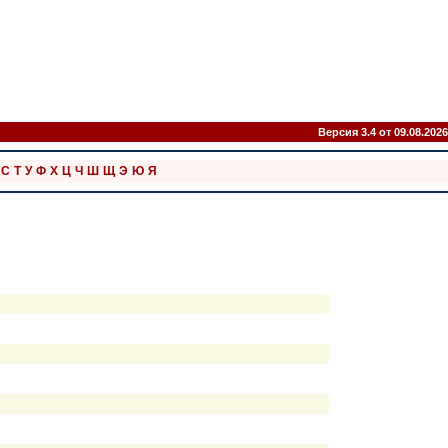
Версия 3.4 от 09.08.2026
С
Т
У
Ф
Х
Ц
Ч
Ш
Щ
Э
Ю
Я