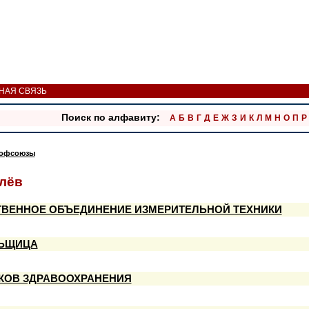
НАЯ СВЯЗЬ
Поиск по алфавиту:
А
Б
В
Г
Д
Е
Ж
З
И
К
Л
М
Н
О
П
Р
офсоюзы
лёв
ВЕННОЕ ОБЪЕДИНЕНИЕ ИЗМЕРИТЕЛЬНОЙ ТЕХНИКИ
ЛЬЩИЦА
КОВ ЗДРАВООХРАНЕНИЯ