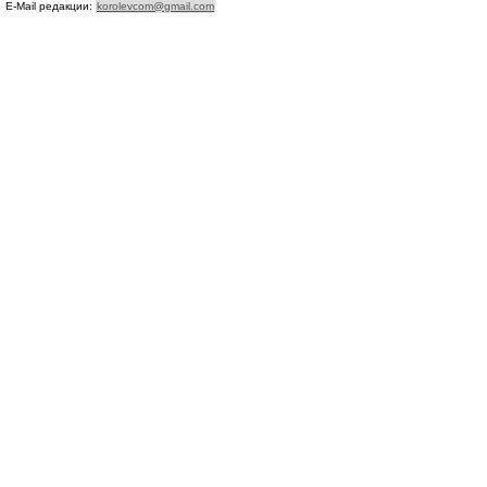
E-Mail редакции:
korolevcom@gmail.com