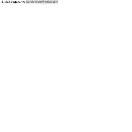
E-Mail редакции:
korolevcom@gmail.com