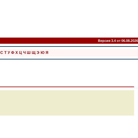
Версия 3.4 от 06.08.2026
С
Т
У
Ф
Х
Ц
Ч
Ш
Щ
Э
Ю
Я