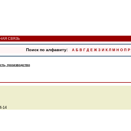
НАЯ СВЯЗЬ
Поиск по алфавиту:
А
Б
В
Г
Д
Е
Ж
З
И
К
Л
М
Н
О
П
Р
ть, производство
4-14